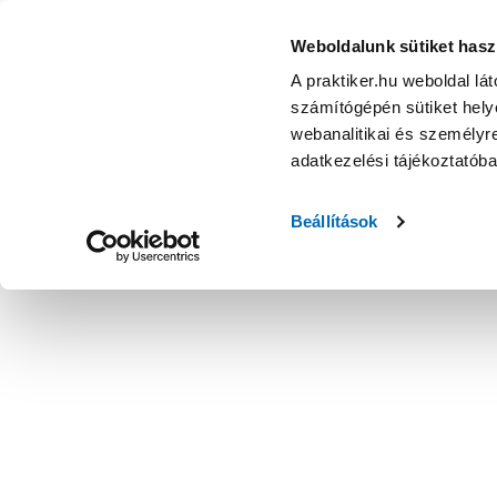
Weboldalunk sütiket hasz
A praktiker.hu weboldal lá
számítógépén sütiket helye
webanalitikai és személyre
adatkezelési tájékoztatób
Beállítások