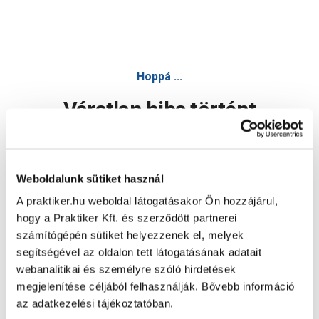
Hoppá ...
Váratlan hiba történt
Dolgozunk a hiba javításán. Egy kis türelmet kérünk.
Weboldalunk sütiket használ
A praktiker.hu weboldal látogatásakor Ön hozzájárul,
Oldal újratöltése
hogy a Praktiker Kft. és szerződött partnerei
számítógépén sütiket helyezzenek el, melyek
segítségével az oldalon tett látogatásának adatait
webanalitikai és személyre szóló hirdetések
megjelenítése céljából felhasználják. Bővebb információ
az adatkezelési tájékoztatóban.