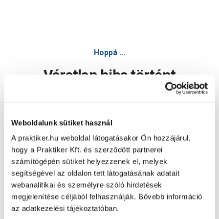
Hoppá ...
Váratlan hiba történt
Dolgozunk a hiba javításán. Egy kis türelmet kérünk.
Weboldalunk sütiket használ
A praktiker.hu weboldal látogatásakor Ön hozzájárul,
Oldal újratöltése
hogy a Praktiker Kft. és szerződött partnerei
számítógépén sütiket helyezzenek el, melyek
segítségével az oldalon tett látogatásának adatait
webanalitikai és személyre szóló hirdetések
megjelenítése céljából felhasználják. Bővebb információ
az adatkezelési tájékoztatóban.