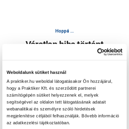
Hoppá ...
Váratlan hiba történt
Dolgozunk a hiba javításán. Egy kis türelmet kérünk.
Weboldalunk sütiket használ
A praktiker.hu weboldal látogatásakor Ön hozzájárul,
Oldal újratöltése
hogy a Praktiker Kft. és szerződött partnerei
számítógépén sütiket helyezzenek el, melyek
segítségével az oldalon tett látogatásának adatait
webanalitikai és személyre szóló hirdetések
megjelenítése céljából felhasználják. Bővebb információ
az adatkezelési tájékoztatóban.