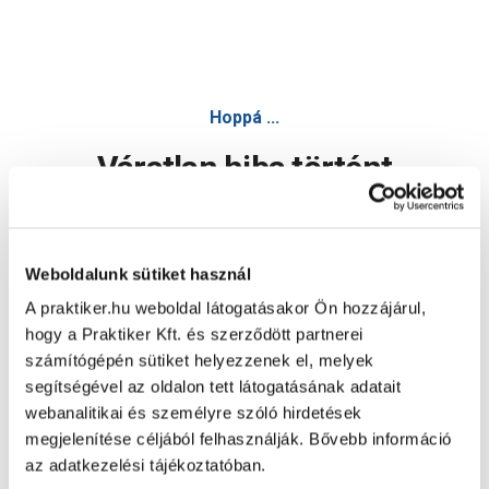
Hoppá ...
Váratlan hiba történt
Dolgozunk a hiba javításán. Egy kis türelmet kérünk.
Weboldalunk sütiket használ
A praktiker.hu weboldal látogatásakor Ön hozzájárul,
Oldal újratöltése
hogy a Praktiker Kft. és szerződött partnerei
számítógépén sütiket helyezzenek el, melyek
segítségével az oldalon tett látogatásának adatait
webanalitikai és személyre szóló hirdetések
megjelenítése céljából felhasználják. Bővebb információ
az adatkezelési tájékoztatóban.