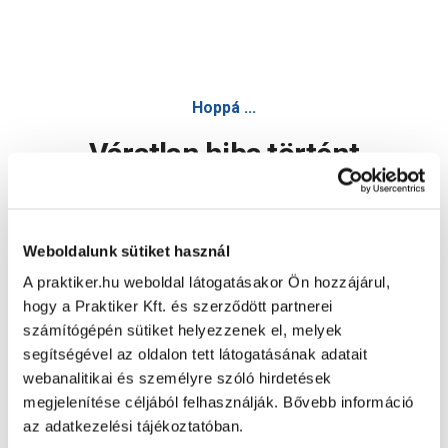
Hoppá ...
Váratlan hiba történt
Dolgozunk a hiba javításán. Egy kis türelmet kérünk.
Weboldalunk sütiket használ
A praktiker.hu weboldal látogatásakor Ön hozzájárul,
Oldal újratöltése
hogy a Praktiker Kft. és szerződött partnerei
számítógépén sütiket helyezzenek el, melyek
segítségével az oldalon tett látogatásának adatait
webanalitikai és személyre szóló hirdetések
megjelenítése céljából felhasználják. Bővebb információ
az adatkezelési tájékoztatóban.