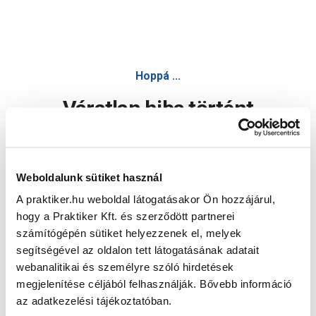
Hoppá ...
Váratlan hiba történt
Dolgozunk a hiba javításán. Egy kis türelmet kérünk.
Weboldalunk sütiket használ
A praktiker.hu weboldal látogatásakor Ön hozzájárul,
Oldal újratöltése
hogy a Praktiker Kft. és szerződött partnerei
számítógépén sütiket helyezzenek el, melyek
segítségével az oldalon tett látogatásának adatait
webanalitikai és személyre szóló hirdetések
megjelenítése céljából felhasználják. Bővebb információ
az adatkezelési tájékoztatóban.