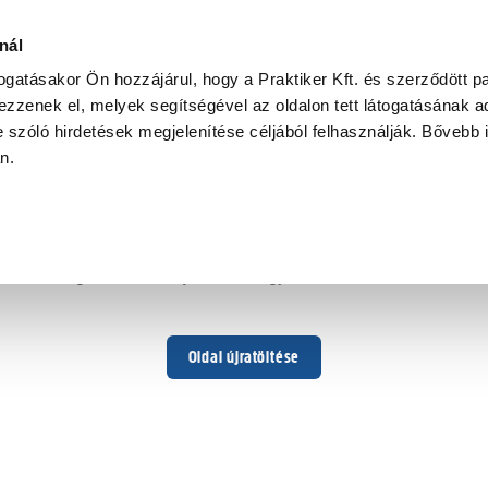
nál
togatásakor Ön hozzájárul, hogy a Praktiker Kft. és szerződött pa
zzenek el, melyek segítségével az oldalon tett látogatásának ad
 szóló hirdetések megjelenítése céljából felhasználják. Bővebb 
Hoppá ...
an.
Váratlan hiba történt
Dolgozunk a hiba javításán. Egy kis türelmet kérünk.
Oldal újratöltése