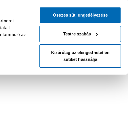
Összes süti engedélyezése
rtnerei
atait
Testre szabás
információ az
Kizárólag az elengedhetetlen
sütiket használja