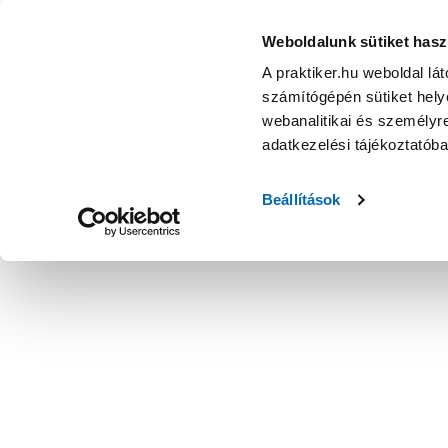
Weboldalunk sütiket hasz
A praktiker.hu weboldal lá
számítógépén sütiket helye
webanalitikai és személyre
adatkezelési tájékoztatób
Beállítások