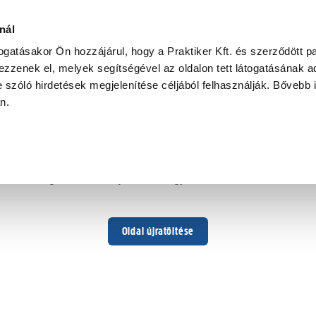
nál
togatásakor Ön hozzájárul, hogy a Praktiker Kft. és szerződött pa
zzenek el, melyek segítségével az oldalon tett látogatásának ad
 szóló hirdetések megjelenítése céljából felhasználják. Bővebb 
Hoppá ...
an.
Váratlan hiba történt
Dolgozunk a hiba javításán. Egy kis türelmet kérünk.
Oldal újratöltése