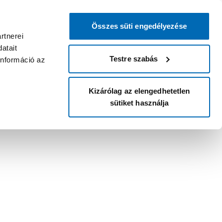
Összes süti engedélyezése
rtnerei
atait
Testre szabás
információ az
Kizárólag az elengedhetetlen
sütiket használja