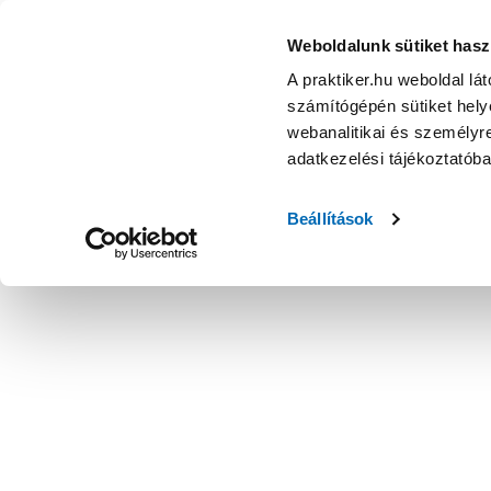
Weboldalunk sütiket hasz
A praktiker.hu weboldal lá
számítógépén sütiket helye
webanalitikai és személyre
adatkezelési tájékoztatób
Beállítások