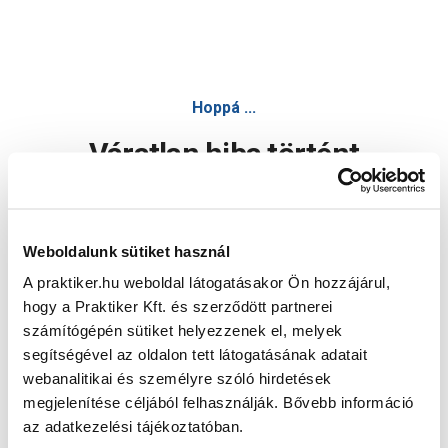
Hoppá ...
Váratlan hiba történt
Dolgozunk a hiba javításán. Egy kis türelmet kérünk.
Weboldalunk sütiket használ
A praktiker.hu weboldal látogatásakor Ön hozzájárul,
Oldal újratöltése
hogy a Praktiker Kft. és szerződött partnerei
számítógépén sütiket helyezzenek el, melyek
segítségével az oldalon tett látogatásának adatait
webanalitikai és személyre szóló hirdetések
megjelenítése céljából felhasználják. Bővebb információ
az adatkezelési tájékoztatóban.