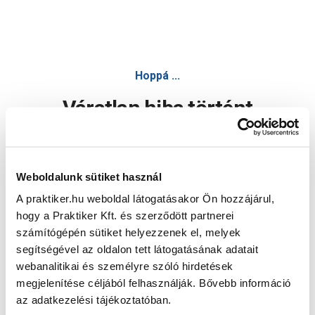
Hoppá ...
Váratlan hiba történt
Dolgozunk a hiba javításán. Egy kis türelmet kérünk.
Weboldalunk sütiket használ
A praktiker.hu weboldal látogatásakor Ön hozzájárul,
Oldal újratöltése
hogy a Praktiker Kft. és szerződött partnerei
számítógépén sütiket helyezzenek el, melyek
segítségével az oldalon tett látogatásának adatait
webanalitikai és személyre szóló hirdetések
megjelenítése céljából felhasználják. Bővebb információ
az adatkezelési tájékoztatóban.