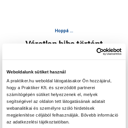
Hoppá ...
Váratlan hiba történt
Dolgozunk a hiba javításán. Egy kis türelmet kérünk.
Weboldalunk sütiket használ
A praktiker.hu weboldal látogatásakor Ön hozzájárul,
Oldal újratöltése
hogy a Praktiker Kft. és szerződött partnerei
számítógépén sütiket helyezzenek el, melyek
segítségével az oldalon tett látogatásának adatait
webanalitikai és személyre szóló hirdetések
megjelenítése céljából felhasználják. Bővebb információ
az adatkezelési tájékoztatóban.