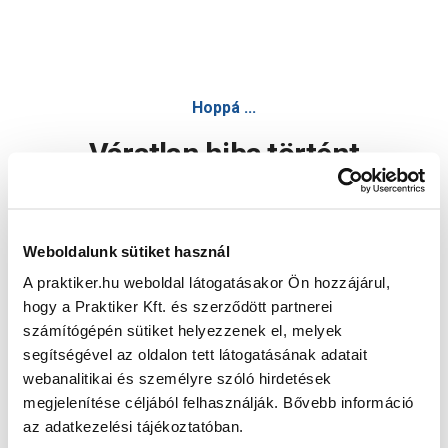
Hoppá ...
Váratlan hiba történt
Dolgozunk a hiba javításán. Egy kis türelmet kérünk.
Weboldalunk sütiket használ
A praktiker.hu weboldal látogatásakor Ön hozzájárul,
Oldal újratöltése
hogy a Praktiker Kft. és szerződött partnerei
számítógépén sütiket helyezzenek el, melyek
segítségével az oldalon tett látogatásának adatait
webanalitikai és személyre szóló hirdetések
megjelenítése céljából felhasználják. Bővebb információ
az adatkezelési tájékoztatóban.