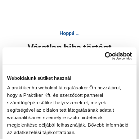
Hoppá ...
Váratlan hiba történt
Dolgozunk a hiba javításán. Egy kis türelmet kérünk.
Weboldalunk sütiket használ
A praktiker.hu weboldal látogatásakor Ön hozzájárul,
Oldal újratöltése
hogy a Praktiker Kft. és szerződött partnerei
számítógépén sütiket helyezzenek el, melyek
segítségével az oldalon tett látogatásának adatait
webanalitikai és személyre szóló hirdetések
megjelenítése céljából felhasználják. Bővebb információ
az adatkezelési tájékoztatóban.