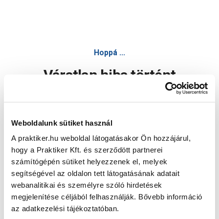
Hoppá ...
Váratlan hiba történt
Dolgozunk a hiba javításán. Egy kis türelmet kérünk.
Weboldalunk sütiket használ
A praktiker.hu weboldal látogatásakor Ön hozzájárul,
Oldal újratöltése
hogy a Praktiker Kft. és szerződött partnerei
számítógépén sütiket helyezzenek el, melyek
segítségével az oldalon tett látogatásának adatait
webanalitikai és személyre szóló hirdetések
megjelenítése céljából felhasználják. Bővebb információ
az adatkezelési tájékoztatóban.