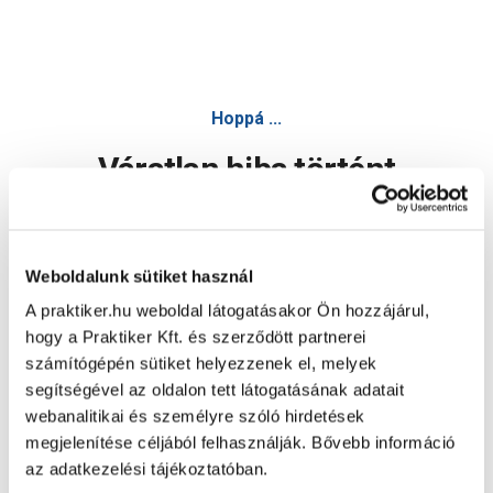
Hoppá ...
Váratlan hiba történt
Dolgozunk a hiba javításán. Egy kis türelmet kérünk.
Weboldalunk sütiket használ
A praktiker.hu weboldal látogatásakor Ön hozzájárul,
Oldal újratöltése
hogy a Praktiker Kft. és szerződött partnerei
számítógépén sütiket helyezzenek el, melyek
segítségével az oldalon tett látogatásának adatait
webanalitikai és személyre szóló hirdetések
megjelenítése céljából felhasználják. Bővebb információ
az adatkezelési tájékoztatóban.