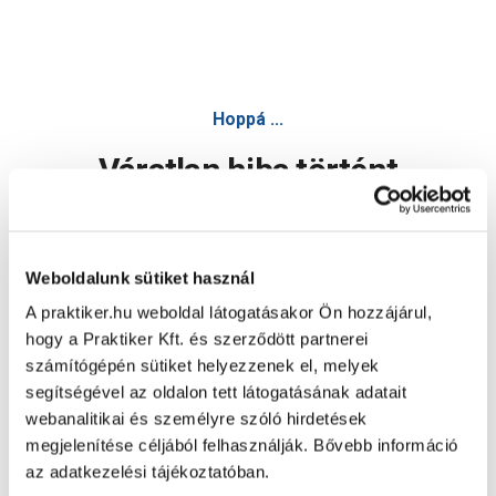
Hoppá ...
Váratlan hiba történt
Dolgozunk a hiba javításán. Egy kis türelmet kérünk.
Weboldalunk sütiket használ
A praktiker.hu weboldal látogatásakor Ön hozzájárul,
Oldal újratöltése
hogy a Praktiker Kft. és szerződött partnerei
számítógépén sütiket helyezzenek el, melyek
segítségével az oldalon tett látogatásának adatait
webanalitikai és személyre szóló hirdetések
megjelenítése céljából felhasználják. Bővebb információ
az adatkezelési tájékoztatóban.