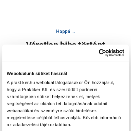
Hoppá ...
Váratlan hiba történt
Dolgozunk a hiba javításán. Egy kis türelmet kérünk.
Weboldalunk sütiket használ
A praktiker.hu weboldal látogatásakor Ön hozzájárul,
Oldal újratöltése
hogy a Praktiker Kft. és szerződött partnerei
számítógépén sütiket helyezzenek el, melyek
segítségével az oldalon tett látogatásának adatait
webanalitikai és személyre szóló hirdetések
megjelenítése céljából felhasználják. Bővebb információ
az adatkezelési tájékoztatóban.