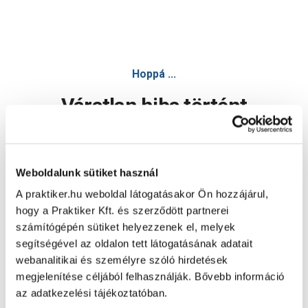
Hoppá ...
Váratlan hiba történt
Dolgozunk a hiba javításán. Egy kis türelmet kérünk.
Weboldalunk sütiket használ
A praktiker.hu weboldal látogatásakor Ön hozzájárul,
Oldal újratöltése
hogy a Praktiker Kft. és szerződött partnerei
számítógépén sütiket helyezzenek el, melyek
segítségével az oldalon tett látogatásának adatait
webanalitikai és személyre szóló hirdetések
megjelenítése céljából felhasználják. Bővebb információ
az adatkezelési tájékoztatóban.