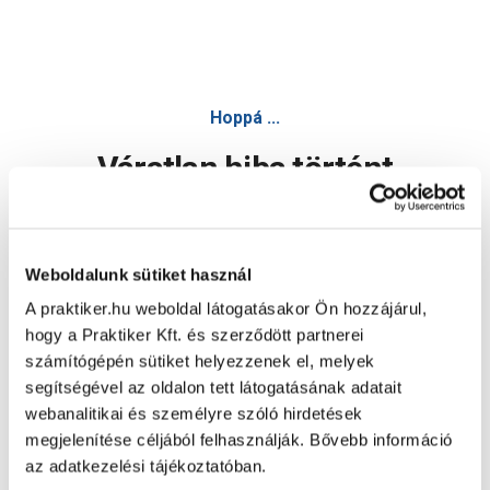
Hoppá ...
Váratlan hiba történt
Dolgozunk a hiba javításán. Egy kis türelmet kérünk.
Weboldalunk sütiket használ
A praktiker.hu weboldal látogatásakor Ön hozzájárul,
Oldal újratöltése
hogy a Praktiker Kft. és szerződött partnerei
számítógépén sütiket helyezzenek el, melyek
segítségével az oldalon tett látogatásának adatait
webanalitikai és személyre szóló hirdetések
megjelenítése céljából felhasználják. Bővebb információ
az adatkezelési tájékoztatóban.