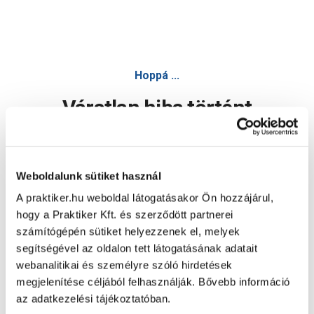
Hoppá ...
Váratlan hiba történt
Dolgozunk a hiba javításán. Egy kis türelmet kérünk.
Weboldalunk sütiket használ
A praktiker.hu weboldal látogatásakor Ön hozzájárul,
Oldal újratöltése
hogy a Praktiker Kft. és szerződött partnerei
számítógépén sütiket helyezzenek el, melyek
segítségével az oldalon tett látogatásának adatait
webanalitikai és személyre szóló hirdetések
megjelenítése céljából felhasználják. Bővebb információ
az adatkezelési tájékoztatóban.