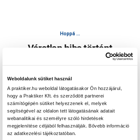
Hoppá ...
Váratlan hiba történt
Dolgozunk a hiba javításán. Egy kis türelmet kérünk.
Weboldalunk sütiket használ
A praktiker.hu weboldal látogatásakor Ön hozzájárul,
Oldal újratöltése
hogy a Praktiker Kft. és szerződött partnerei
számítógépén sütiket helyezzenek el, melyek
segítségével az oldalon tett látogatásának adatait
webanalitikai és személyre szóló hirdetések
megjelenítése céljából felhasználják. Bővebb információ
az adatkezelési tájékoztatóban.