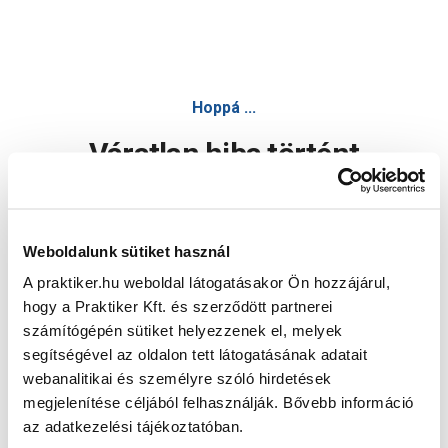
Hoppá ...
Váratlan hiba történt
Dolgozunk a hiba javításán. Egy kis türelmet kérünk.
Weboldalunk sütiket használ
A praktiker.hu weboldal látogatásakor Ön hozzájárul,
Oldal újratöltése
hogy a Praktiker Kft. és szerződött partnerei
számítógépén sütiket helyezzenek el, melyek
segítségével az oldalon tett látogatásának adatait
webanalitikai és személyre szóló hirdetések
megjelenítése céljából felhasználják. Bővebb információ
az adatkezelési tájékoztatóban.