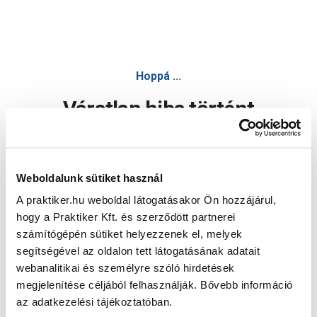
Hoppá ...
Váratlan hiba történt
Dolgozunk a hiba javításán. Egy kis türelmet kérünk.
Weboldalunk sütiket használ
A praktiker.hu weboldal látogatásakor Ön hozzájárul,
Oldal újratöltése
hogy a Praktiker Kft. és szerződött partnerei
számítógépén sütiket helyezzenek el, melyek
segítségével az oldalon tett látogatásának adatait
webanalitikai és személyre szóló hirdetések
megjelenítése céljából felhasználják. Bővebb információ
az adatkezelési tájékoztatóban.