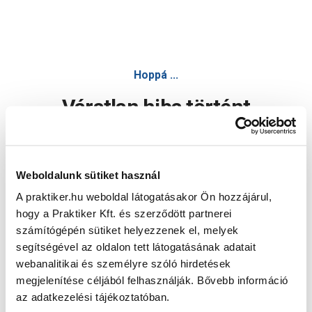
Hoppá ...
Váratlan hiba történt
Dolgozunk a hiba javításán. Egy kis türelmet kérünk.
Weboldalunk sütiket használ
A praktiker.hu weboldal látogatásakor Ön hozzájárul,
Oldal újratöltése
hogy a Praktiker Kft. és szerződött partnerei
számítógépén sütiket helyezzenek el, melyek
segítségével az oldalon tett látogatásának adatait
webanalitikai és személyre szóló hirdetések
megjelenítése céljából felhasználják. Bővebb információ
az adatkezelési tájékoztatóban.