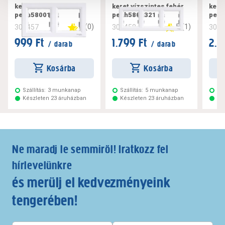
keret vízszintes fehér
keret vízszintes fehér
kere
peph5800121
peph5800321
pep
0
(
0
)
5
(
1
)
300457
300458
300
999 Ft
1.799 Ft
2.5
/ darab
/ darab
Kosárba
Kosárba
Szállítás:
3 munkanap
Szállítás:
5 munkanap
Szá
Készleten 23 áruházban
Készleten 23 áruházban
Ké
Ne maradj le semmiről! Iratkozz fel
hírlevelünkre
és merülj el kedvezményeink
tengerében!