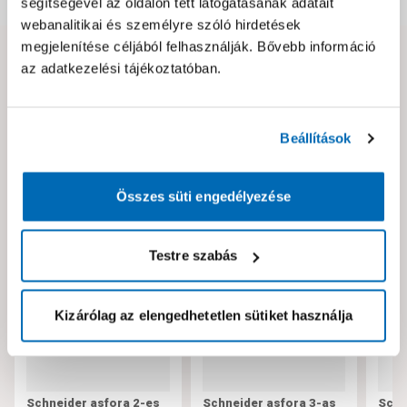
segítségével az oldalon tett látogatásának adatait
webanalitikai és személyre szóló hirdetések
megjelenítése céljából felhasználják. Bővebb információ
az adatkezelési tájékoztatóban.
Hibát találtál az oldalon vagy a termék leírásában?
Kérjük jelezd nekünk!
Beállítások
Neked ajánljuk!
Összes süti engedélyezése
Testre szabás
Kizárólag az elengedhetetlen sütiket használja
Schneider asfora 2-es
Schneider asfora 3-as
Schn