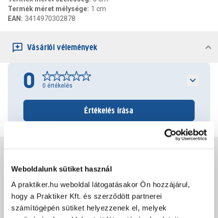
Termék méret mélysége
:
1 cm
EAN
:
3414970302878
Vásárlói vélemények
0
0
értékelés
Értékelés írása
Jótállás, szavatosság
Weboldalunk sütiket használ
Csomagolási és súly információk
A praktiker.hu weboldal látogatásakor Ön hozzájárul,
hogy a Praktiker Kft. és szerződött partnerei
számítógépén sütiket helyezzenek el, melyek
Dokumentumok, felelős személy