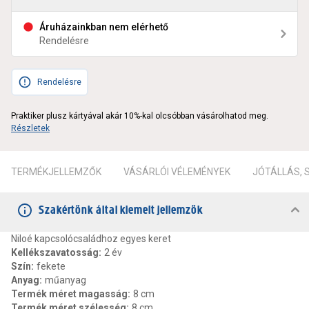
Áruházainkban nem elérhető
Rendelésre
Rendelésre
Praktiker plusz kártyával akár 10%-kal olcsóbban vásárolhatod meg.
Részletek
TERMÉKJELLEMZŐK
VÁSÁRLÓI VÉLEMÉNYEK
JÓTÁLLÁS,
Szakértőnk által kiemelt jellemzők
Niloé kapcsolócsaládhoz egyes keret
Kellékszavatosság
:
2 év
Szín
:
fekete
Anyag
:
műanyag
Termék méret magasság
:
8 cm
Termék méret szélesség
:
8 cm