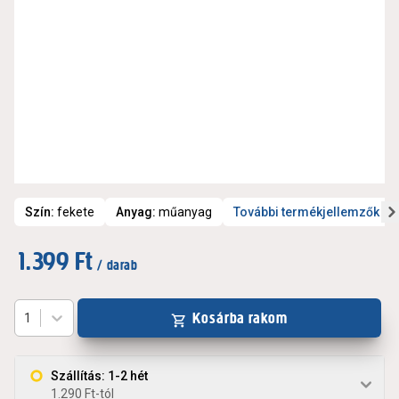
Szín
:
fekete
Anyag
:
műanyag
További termékjellemzők
1.399 Ft
/ darab
Kosárba rakom
1
Szállítás: 1-2 hét
1.290 Ft-tól