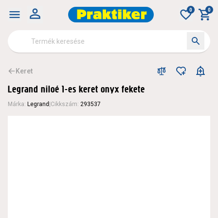
0
0
Keret
Legrand niloé 1-es keret onyx fekete
Márka
:
Legrand
|
Cikkszám
:
293537