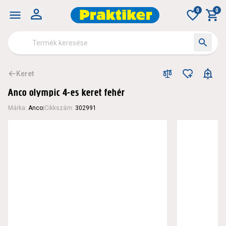
0
0
Keret
Anco olympic 4-es keret fehér
Márka
:
Anco
|
Cikkszám
:
302991