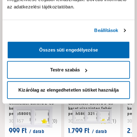
az adatkezelési tájékoztatóban.
Neked ajánljuk!
Beállítások
Összes süti engedélyezése
Testre szabás
Kizárólag az elengedhetetlen sütiket használja
Schneider asfora 2-es
Schneider asfora 3-as
Schn
keret vízszintes fehér
keret vízszintes fehér
kere
peph5800121
peph5800321
pep
0
(
0
)
5
(
1
)
300457
300458
300
999 Ft
1.799 Ft
2.5
/ darab
/ darab