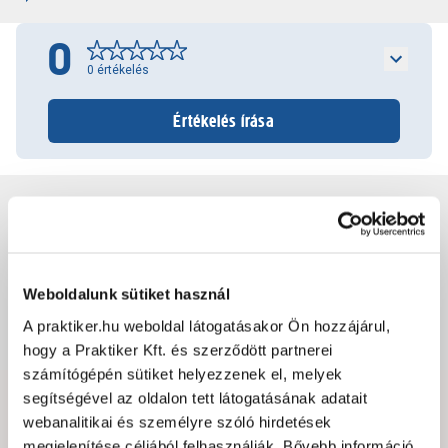
0
0
értékelés
Értékelés írása
Jótállás, szavatosság
Csomagolási és súly információk
Weboldalunk sütiket használ
A praktiker.hu weboldal látogatásakor Ön hozzájárul,
Dokumentumok, felelős személy
hogy a Praktiker Kft. és szerződött partnerei
számítógépén sütiket helyezzenek el, melyek
segítségével az oldalon tett látogatásának adatait
Hibát találtál az oldalon vagy a termék leírásában?
webanalitikai és személyre szóló hirdetések
Kérjük jelezd nekünk!
megjelenítése céljából felhasználják. Bővebb információ