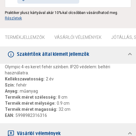
Praktiker plusz kártyával akár 10%-kal olcsóbban vásárolhatod meg.
Részletek
TERMÉKJELLEMZŐK
VÁSÁRLÓI VÉLEMÉNYEK
JÓTÁLLÁS,
Szakértőnk által kiemelt jellemzők
Olympic 4-es keret fehér színben. IP20 védelem: beltéri
használatra.
Kellékszavatosság
:
2 év
Szín
:
fehér
Anyag
:
műanyag
Termék méret szélesség
:
8 cm
Termék méret mélysége
:
0.9 cm
Termék méret magasság
:
32 cm
EAN
:
5998982316316
Vásárlói vélemények