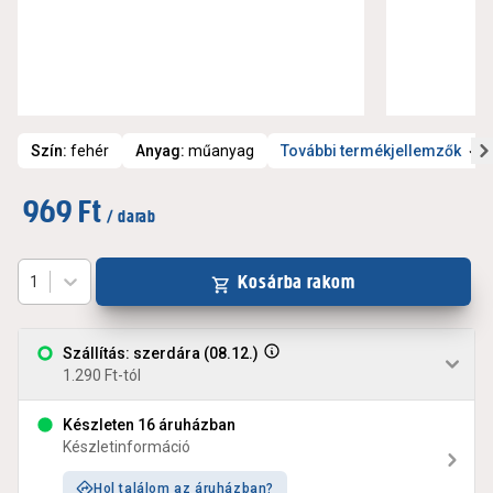
Szín
:
fehér
Anyag
:
műanyag
További termékjellemzők
969 Ft
/ darab
Kosárba rakom
1
Szállítás: szerdára (08.12.)
1.290 Ft-tól
Készleten 16 áruházban
Készletinformáció
Hol találom az áruházban?