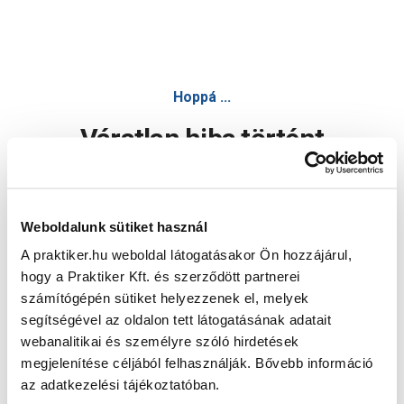
Hoppá ...
Váratlan hiba történt
Dolgozunk a hiba javításán. Egy kis türelmet kérünk.
Weboldalunk sütiket használ
A praktiker.hu weboldal látogatásakor Ön hozzájárul,
Oldal újratöltése
hogy a Praktiker Kft. és szerződött partnerei
számítógépén sütiket helyezzenek el, melyek
segítségével az oldalon tett látogatásának adatait
webanalitikai és személyre szóló hirdetések
megjelenítése céljából felhasználják. Bővebb információ
az adatkezelési tájékoztatóban.