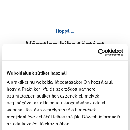
Hoppá ...
Váratlan hiba történt
Dolgozunk a hiba javításán. Egy kis türelmet kérünk.
Weboldalunk sütiket használ
A praktiker.hu weboldal látogatásakor Ön hozzájárul,
Oldal újratöltése
hogy a Praktiker Kft. és szerződött partnerei
számítógépén sütiket helyezzenek el, melyek
segítségével az oldalon tett látogatásának adatait
webanalitikai és személyre szóló hirdetések
megjelenítése céljából felhasználják. Bővebb információ
az adatkezelési tájékoztatóban.