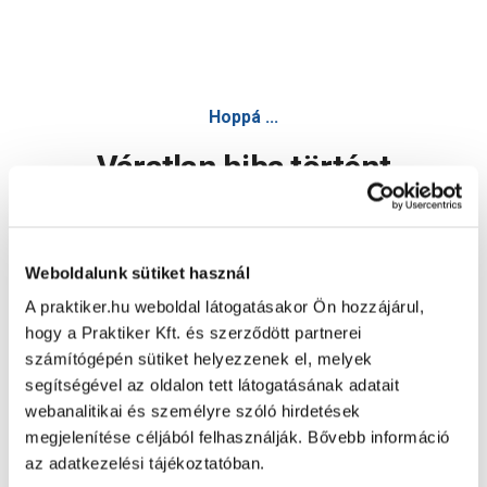
Hoppá ...
Váratlan hiba történt
Dolgozunk a hiba javításán. Egy kis türelmet kérünk.
Weboldalunk sütiket használ
A praktiker.hu weboldal látogatásakor Ön hozzájárul,
Oldal újratöltése
hogy a Praktiker Kft. és szerződött partnerei
számítógépén sütiket helyezzenek el, melyek
segítségével az oldalon tett látogatásának adatait
webanalitikai és személyre szóló hirdetések
megjelenítése céljából felhasználják. Bővebb információ
az adatkezelési tájékoztatóban.