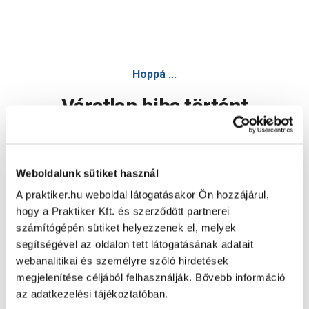
Hoppá ...
Váratlan hiba történt
Dolgozunk a hiba javításán. Egy kis türelmet kérünk.
Weboldalunk sütiket használ
A praktiker.hu weboldal látogatásakor Ön hozzájárul,
Oldal újratöltése
hogy a Praktiker Kft. és szerződött partnerei
számítógépén sütiket helyezzenek el, melyek
segítségével az oldalon tett látogatásának adatait
webanalitikai és személyre szóló hirdetések
megjelenítése céljából felhasználják. Bővebb információ
az adatkezelési tájékoztatóban.