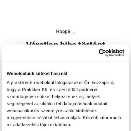
Hoppá ...
Váratlan hiba történt
Dolgozunk a hiba javításán. Egy kis türelmet kérünk.
Weboldalunk sütiket használ
A praktiker.hu weboldal látogatásakor Ön hozzájárul,
Oldal újratöltése
hogy a Praktiker Kft. és szerződött partnerei
számítógépén sütiket helyezzenek el, melyek
segítségével az oldalon tett látogatásának adatait
webanalitikai és személyre szóló hirdetések
megjelenítése céljából felhasználják. Bővebb információ
az adatkezelési tájékoztatóban.