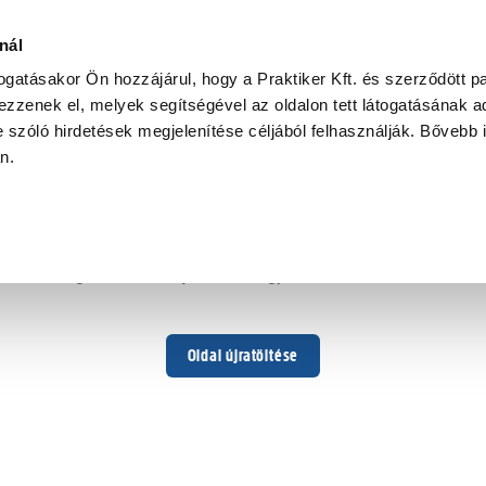
nál
togatásakor Ön hozzájárul, hogy a Praktiker Kft. és szerződött pa
zzenek el, melyek segítségével az oldalon tett látogatásának ad
 szóló hirdetések megjelenítése céljából felhasználják. Bővebb 
Hoppá ...
an.
Váratlan hiba történt
Dolgozunk a hiba javításán. Egy kis türelmet kérünk.
Oldal újratöltése