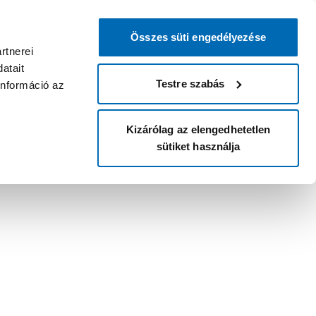
Összes süti engedélyezése
rtnerei
atait
Testre szabás
információ az
Kizárólag az elengedhetetlen
sütiket használja