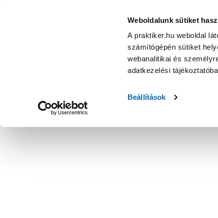
Weboldalunk sütiket hasz
A praktiker.hu weboldal lá
számítógépén sütiket helye
webanalitikai és személyre
adatkezelési tájékoztatób
Beállítások