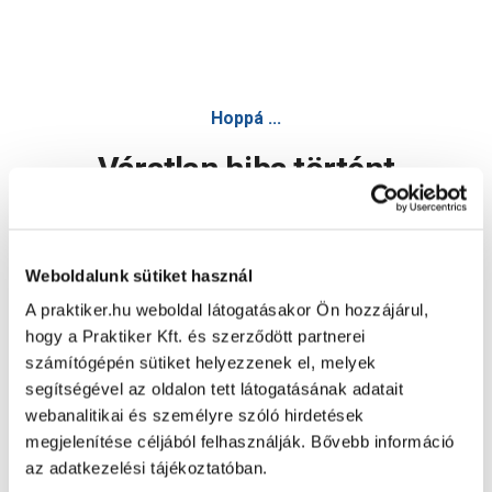
Hoppá ...
Váratlan hiba történt
Dolgozunk a hiba javításán. Egy kis türelmet kérünk.
Weboldalunk sütiket használ
A praktiker.hu weboldal látogatásakor Ön hozzájárul,
Oldal újratöltése
hogy a Praktiker Kft. és szerződött partnerei
számítógépén sütiket helyezzenek el, melyek
segítségével az oldalon tett látogatásának adatait
webanalitikai és személyre szóló hirdetések
megjelenítése céljából felhasználják. Bővebb információ
az adatkezelési tájékoztatóban.