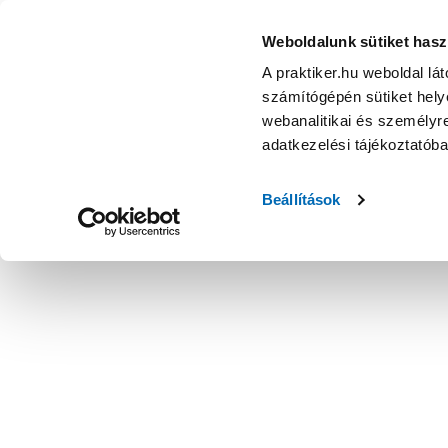
Weboldalunk sütiket hasz
A praktiker.hu weboldal lá
számítógépén sütiket helye
webanalitikai és személyre
adatkezelési tájékoztatób
Beállítások