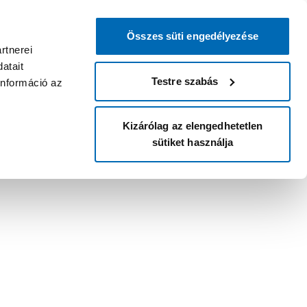
Összes süti engedélyezése
rtnerei
atait
Testre szabás
információ az
Kizárólag az elengedhetetlen
sütiket használja