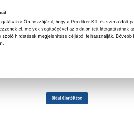
nál
togatásakor Ön hozzájárul, hogy a Praktiker Kft. és szerződött pa
zzenek el, melyek segítségével az oldalon tett látogatásának ad
 szóló hirdetések megjelenítése céljából felhasználják. Bővebb 
Hoppá ...
an.
Váratlan hiba történt
Dolgozunk a hiba javításán. Egy kis türelmet kérünk.
Oldal újratöltése