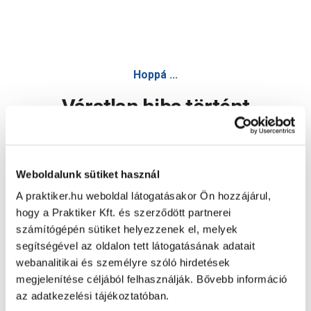
Hoppá ...
Váratlan hiba történt
Dolgozunk a hiba javításán. Egy kis türelmet kérünk.
Weboldalunk sütiket használ
A praktiker.hu weboldal látogatásakor Ön hozzájárul,
Oldal újratöltése
hogy a Praktiker Kft. és szerződött partnerei
számítógépén sütiket helyezzenek el, melyek
segítségével az oldalon tett látogatásának adatait
webanalitikai és személyre szóló hirdetések
megjelenítése céljából felhasználják. Bővebb információ
az adatkezelési tájékoztatóban.