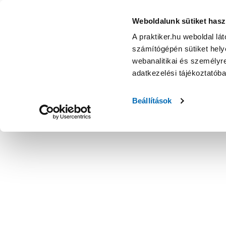
Weboldalunk sütiket hasz
A praktiker.hu weboldal lá
számítógépén sütiket helye
webanalitikai és személyre
adatkezelési tájékoztatób
Beállítások