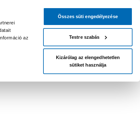
Összes süti engedélyezése
rtnerei
atait
Testre szabás
információ az
Kizárólag az elengedhetetlen
sütiket használja