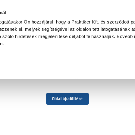
nál
togatásakor Ön hozzájárul, hogy a Praktiker Kft. és szerződött pa
zzenek el, melyek segítségével az oldalon tett látogatásának ad
 szóló hirdetések megjelenítése céljából felhasználják. Bővebb 
Hoppá ...
an.
Váratlan hiba történt
Dolgozunk a hiba javításán. Egy kis türelmet kérünk.
Oldal újratöltése