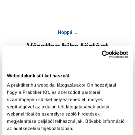
Hoppá ...
Váratlan hiba történt
Dolgozunk a hiba javításán. Egy kis türelmet kérünk.
Weboldalunk sütiket használ
A praktiker.hu weboldal látogatásakor Ön hozzájárul,
Oldal újratöltése
hogy a Praktiker Kft. és szerződött partnerei
számítógépén sütiket helyezzenek el, melyek
segítségével az oldalon tett látogatásának adatait
webanalitikai és személyre szóló hirdetések
megjelenítése céljából felhasználják. Bővebb információ
az adatkezelési tájékoztatóban.