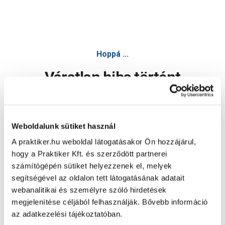
Hoppá ...
Váratlan hiba történt
Dolgozunk a hiba javításán. Egy kis türelmet kérünk.
Weboldalunk sütiket használ
A praktiker.hu weboldal látogatásakor Ön hozzájárul,
Oldal újratöltése
hogy a Praktiker Kft. és szerződött partnerei
számítógépén sütiket helyezzenek el, melyek
segítségével az oldalon tett látogatásának adatait
webanalitikai és személyre szóló hirdetések
megjelenítése céljából felhasználják. Bővebb információ
az adatkezelési tájékoztatóban.