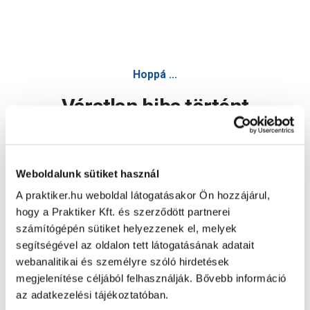
Hoppá ...
Váratlan hiba történt
Dolgozunk a hiba javításán. Egy kis türelmet kérünk.
Weboldalunk sütiket használ
A praktiker.hu weboldal látogatásakor Ön hozzájárul,
Oldal újratöltése
hogy a Praktiker Kft. és szerződött partnerei
számítógépén sütiket helyezzenek el, melyek
segítségével az oldalon tett látogatásának adatait
webanalitikai és személyre szóló hirdetések
megjelenítése céljából felhasználják. Bővebb információ
az adatkezelési tájékoztatóban.