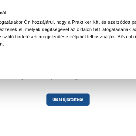
nál
togatásakor Ön hozzájárul, hogy a Praktiker Kft. és szerződött pa
zzenek el, melyek segítségével az oldalon tett látogatásának ad
 szóló hirdetések megjelenítése céljából felhasználják. Bővebb 
Hoppá ...
an.
Váratlan hiba történt
Dolgozunk a hiba javításán. Egy kis türelmet kérünk.
Oldal újratöltése