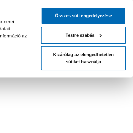
Összes süti engedélyezése
rtnerei
atait
Testre szabás
információ az
Kizárólag az elengedhetetlen
sütiket használja