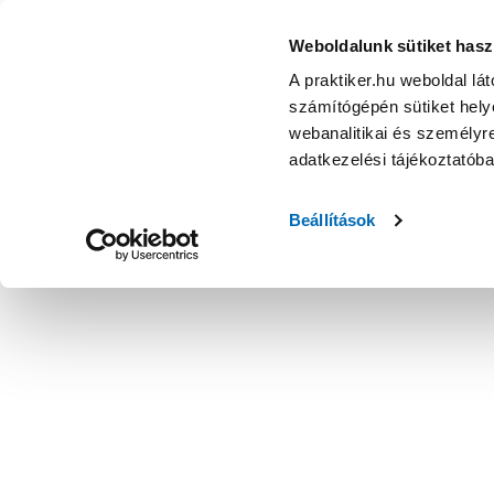
Weboldalunk sütiket hasz
A praktiker.hu weboldal lá
számítógépén sütiket helye
webanalitikai és személyre
adatkezelési tájékoztatób
Beállítások