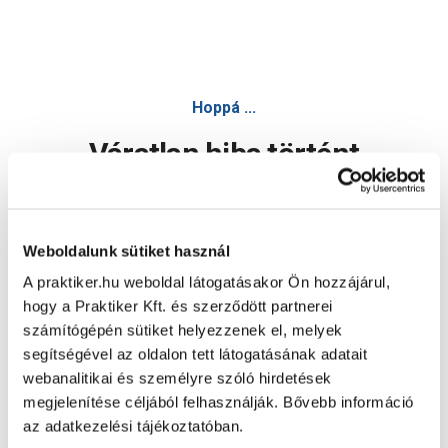
Gao lengő hosszabbító fehér powersplit 3M h05vvf 3x1,5
Hoppá ...
Váratlan hiba történt
Dolgozunk a hiba javításán. Egy kis türelmet kérünk.
Weboldalunk sütiket használ
A praktiker.hu weboldal látogatásakor Ön hozzájárul,
Oldal újratöltése
hogy a Praktiker Kft. és szerződött partnerei
számítógépén sütiket helyezzenek el, melyek
segítségével az oldalon tett látogatásának adatait
webanalitikai és személyre szóló hirdetések
megjelenítése céljából felhasználják. Bővebb információ
az adatkezelési tájékoztatóban.