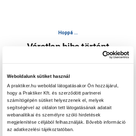
Hoppá ...
Váratlan hiba történt
Dolgozunk a hiba javításán. Egy kis türelmet kérünk.
Weboldalunk sütiket használ
A praktiker.hu weboldal látogatásakor Ön hozzájárul,
Oldal újratöltése
hogy a Praktiker Kft. és szerződött partnerei
számítógépén sütiket helyezzenek el, melyek
segítségével az oldalon tett látogatásának adatait
webanalitikai és személyre szóló hirdetések
megjelenítése céljából felhasználják. Bővebb információ
az adatkezelési tájékoztatóban.