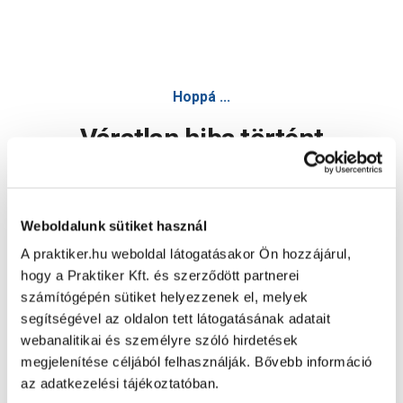
Hoppá ...
Váratlan hiba történt
Dolgozunk a hiba javításán. Egy kis türelmet kérünk.
Weboldalunk sütiket használ
A praktiker.hu weboldal látogatásakor Ön hozzájárul,
Oldal újratöltése
hogy a Praktiker Kft. és szerződött partnerei
számítógépén sütiket helyezzenek el, melyek
segítségével az oldalon tett látogatásának adatait
webanalitikai és személyre szóló hirdetések
megjelenítése céljából felhasználják. Bővebb információ
az adatkezelési tájékoztatóban.