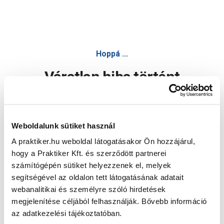
Hoppá ...
Váratlan hiba történt
Dolgozunk a hiba javításán. Egy kis türelmet kérünk.
Weboldalunk sütiket használ
A praktiker.hu weboldal látogatásakor Ön hozzájárul,
Oldal újratöltése
hogy a Praktiker Kft. és szerződött partnerei
számítógépén sütiket helyezzenek el, melyek
segítségével az oldalon tett látogatásának adatait
webanalitikai és személyre szóló hirdetések
megjelenítése céljából felhasználják. Bővebb információ
az adatkezelési tájékoztatóban.