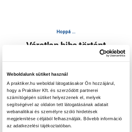
Hoppá ...
Váratlan hiba történt
Dolgozunk a hiba javításán. Egy kis türelmet kérünk.
Weboldalunk sütiket használ
A praktiker.hu weboldal látogatásakor Ön hozzájárul,
Oldal újratöltése
hogy a Praktiker Kft. és szerződött partnerei
számítógépén sütiket helyezzenek el, melyek
segítségével az oldalon tett látogatásának adatait
webanalitikai és személyre szóló hirdetések
megjelenítése céljából felhasználják. Bővebb információ
az adatkezelési tájékoztatóban.