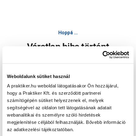
Hoppá ...
Váratlan hiba történt
Dolgozunk a hiba javításán. Egy kis türelmet kérünk.
Weboldalunk sütiket használ
A praktiker.hu weboldal látogatásakor Ön hozzájárul,
Oldal újratöltése
hogy a Praktiker Kft. és szerződött partnerei
számítógépén sütiket helyezzenek el, melyek
segítségével az oldalon tett látogatásának adatait
webanalitikai és személyre szóló hirdetések
megjelenítése céljából felhasználják. Bővebb információ
az adatkezelési tájékoztatóban.