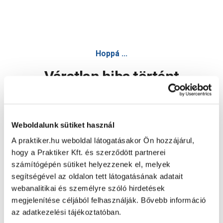
Hoppá ...
Váratlan hiba történt
Dolgozunk a hiba javításán. Egy kis türelmet kérünk.
Weboldalunk sütiket használ
A praktiker.hu weboldal látogatásakor Ön hozzájárul,
Oldal újratöltése
hogy a Praktiker Kft. és szerződött partnerei
számítógépén sütiket helyezzenek el, melyek
segítségével az oldalon tett látogatásának adatait
webanalitikai és személyre szóló hirdetések
megjelenítése céljából felhasználják. Bővebb információ
az adatkezelési tájékoztatóban.