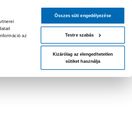
Összes süti engedélyezése
rtnerei
atait
Testre szabás
információ az
Kizárólag az elengedhetetlen
sütiket használja