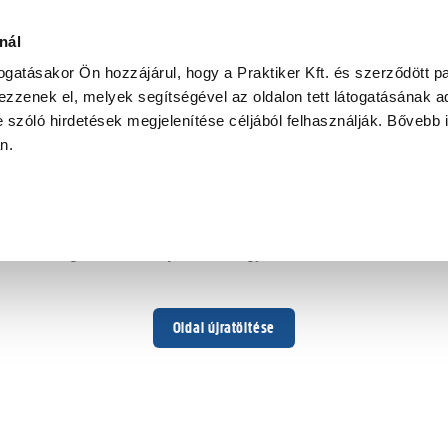
nál
togatásakor Ön hozzájárul, hogy a Praktiker Kft. és szerződött pa
zzenek el, melyek segítségével az oldalon tett látogatásának ad
 szóló hirdetések megjelenítése céljából felhasználják. Bővebb 
Hoppá ...
an.
Váratlan hiba történt
Dolgozunk a hiba javításán. Egy kis türelmet kérünk.
Oldal újratöltése