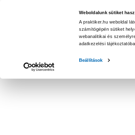
Weboldalunk sütiket hasz
A praktiker.hu weboldal lá
számítógépén sütiket helye
webanalitikai és személyre
adatkezelési tájékoztatób
Beállítások