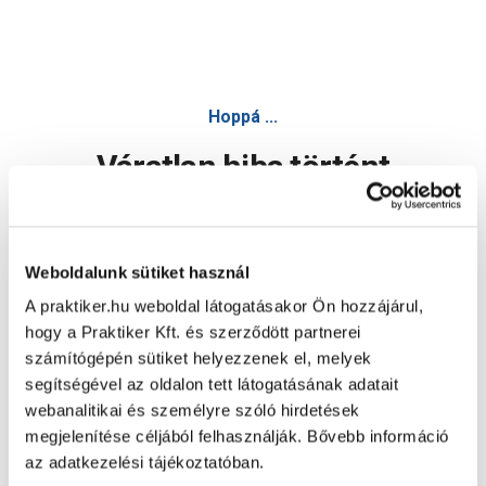
Hoppá ...
Váratlan hiba történt
Dolgozunk a hiba javításán. Egy kis türelmet kérünk.
Weboldalunk sütiket használ
A praktiker.hu weboldal látogatásakor Ön hozzájárul,
Oldal újratöltése
hogy a Praktiker Kft. és szerződött partnerei
számítógépén sütiket helyezzenek el, melyek
segítségével az oldalon tett látogatásának adatait
webanalitikai és személyre szóló hirdetések
megjelenítése céljából felhasználják. Bővebb információ
az adatkezelési tájékoztatóban.